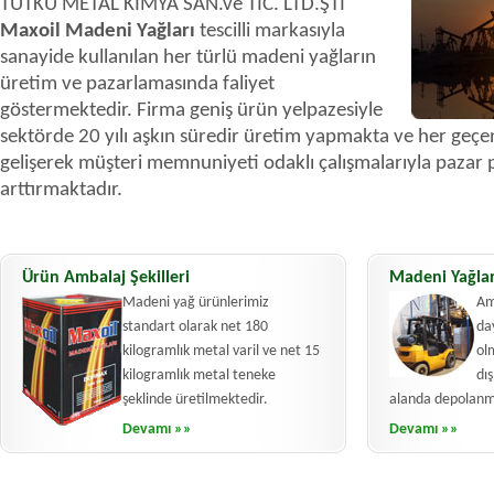
TUTKU METAL KİMYA SAN.ve TİC. LTD.ŞTİ
Maxoil Madeni Yağları
tescilli markasıyla
sanayide kullanılan her türlü madeni yağların
üretim ve pazarlamasında faliyet
göstermektedir. Firma geniş ürün yelpazesiyle
sektörde 20 yılı aşkın süredir üretim yapmakta ve her geçen
gelişerek müşteri memnuniyeti odaklı çalışmalarıyla pazar 
arttırmaktadır.
Ürün Ambalaj Şekilleri
Madeni Yağla
Madeni yağ ürünlerimiz
Am
standart olarak net 180
da
kilogramlık metal varil ve net 15
olm
kilogramlık metal teneke
dış
şeklinde üretilmektedir.
alanda depolanm
Devamı »»
Devamı »»